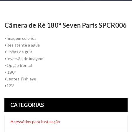
Câmera de Ré 180° Seven Parts SPCR006
•Imagem colorida
•Resistente a água
•Linhas de guia
•Inversão de imagem
•Opção frontal
• 180°
•Lentes Fish eye
•12V
CATEGORIAS
Acessórios para Instalação