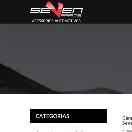
CATEGORIAS
Câme
Seve
•Imag