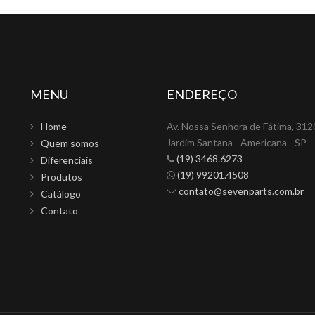
MENU
ENDEREÇO
Home
Av. Nossa Senhora de Fátima, 312
Jardim Santana - Americana - SP
Quem somos
(19) 3468.6273
Diferenciais
(19) 99201.4508
Produtos
contato@sevenparts.com.br
Catálogo
Contato